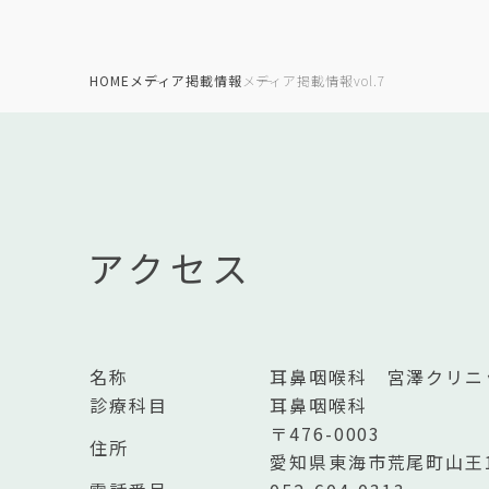
HOME
メディア掲載情報
メディア掲載情報vol.7
アクセス
名称
耳鼻咽喉科 宮澤クリニ
診療科目
耳鼻咽喉科
〒476-0003
住所
愛知県東海市荒尾町山王