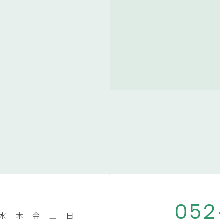
052
水
木
金
土
日