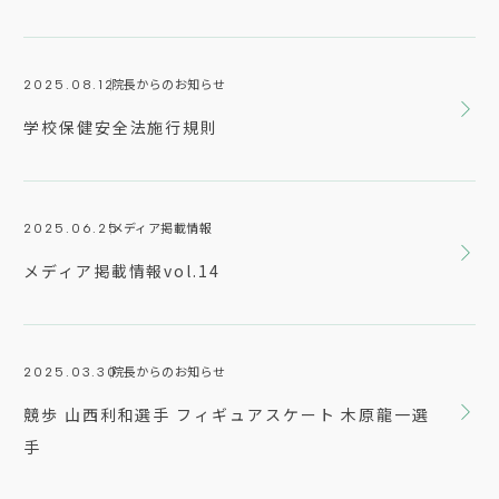
院長からのお知らせ
2025.08.12
20
学校保健安全法施行規則
感
メディア掲載情報
2025.06.25
20
メディア掲載情報vol.14
咳
院長からのお知らせ
2025.03.30
20
競歩 山西利和選手 フィギュアスケート 木原龍一選
現
手